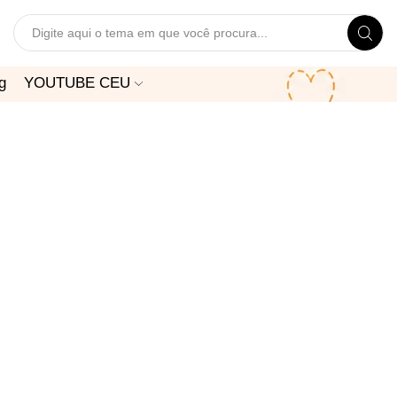
Search
input
g
YOUTUBE CEU