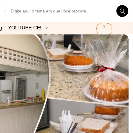
Search
input
g
YOUTUBE CEU