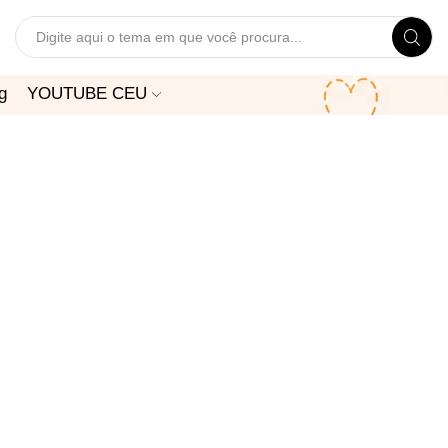
Search
input
g
YOUTUBE CEU