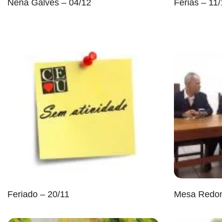
Nena Galves – 04/12
Férias – 11
Feriado – 20/11
Mesa Redon