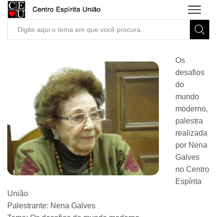
Search
input
Os
desafios
do
mundo
moderno,
palestra
realizada
por Nena
Galves
no Centro
Espírita
União
Palestrante: Nena Galves