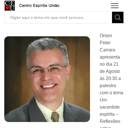
Search
input
Orson
Peter
Carrara
apresenta
no dia 21
de Agosto
às 20:30 a
palestra
com o tema
Um
sacerdote
espírita –
Reflexões