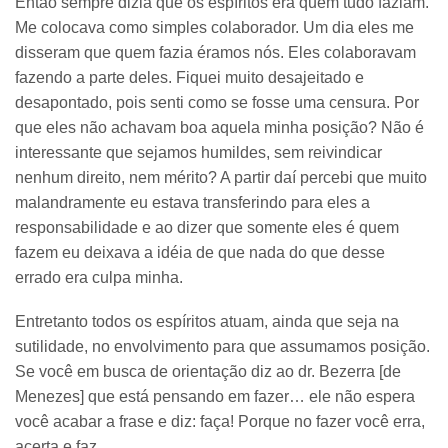
Então sempre dizia que os espíritos era quem tudo faziam.
Me colocava como simples colaborador. Um dia eles me
disseram que quem fazia éramos nós. Eles colaboravam
fazendo a parte deles. Fiquei muito desajeitado e
desapontado, pois senti como se fosse uma censura. Por
que eles não achavam boa aquela minha posição? Não é
interessante que sejamos humildes, sem reivindicar
nenhum direito, nem mérito? A partir daí percebi que muito
malandramente eu estava transferindo para eles a
responsabilidade e ao dizer que somente eles é quem
fazem eu deixava a idéia de que nada do que desse
errado era culpa minha.
Entretanto todos os espíritos atuam, ainda que seja na
sutilidade, no envolvimento para que assumamos posição.
Se você em busca de orientação diz ao dr. Bezerra [de
Menezes] que está pensando em fazer… ele não espera
você acabar a frase e diz: faça! Porque no fazer você erra,
acerta e faz.